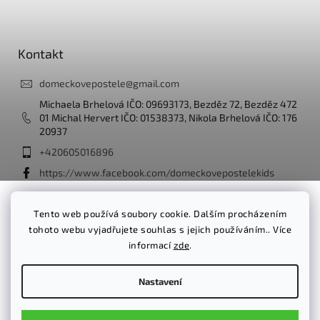
Z
á
p
a
Kontakt
t
í
domeckovepostele
@
gmail.com
Michaela Brhelová IČO: 09693173, Bezděz 72, Bezděz 472
01 Michal Hervert IČO: 01538373, Nikola Brhelová IČO: 176
20937
+420605016896
https://www.facebook.com/domeckovepostelekids
domeckove_postele_kids/
Tento web používá soubory cookie. Dalším procházením
tohoto webu vyjadřujete souhlas s jejich používáním.. Více
Facebook
informací
zde
.
Nastavení
Vytvořil Shoptet