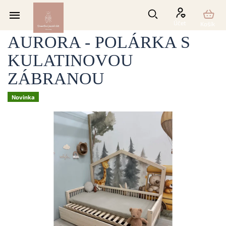
Přejít
na
DOMEČKOVÁ POSTEL 3v1
obsah
AURORA - POLÁRKA S
KULATINOVOU
ZÁBRANOU
Novinka