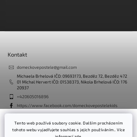
Z
á
p
a
Kontakt
t
í
domeckovepostele
@
gmail.com
Michaela Brhelová IČO: 09693173, Bezděz 72, Bezděz 472
01 Michal Hervert IČO: 01538373, Nikola Brhelová IČO: 176
20937
+420605016896
https://www.facebook.com/domeckovepostelekids
domeckove_postele_kids/
Tento web používá soubory cookie. Dalším procházením
tohoto webu vyjadřujete souhlas s jejich používáním.. Více
Facebook
informací
zde
.