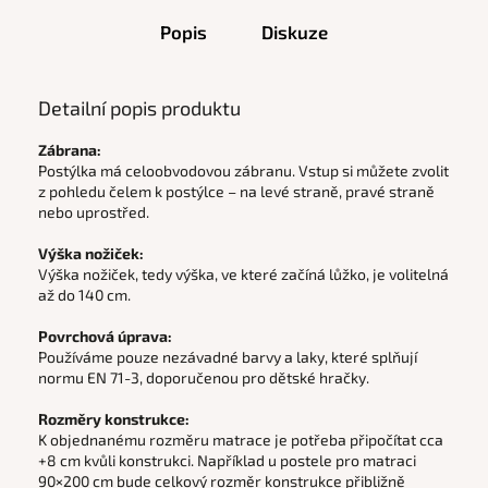
Popis
Diskuze
Detailní popis produktu
Zábrana:
Postýlka má celoobvodovou zábranu. Vstup si můžete zvolit
z pohledu čelem k postýlce – na levé straně, pravé straně
nebo uprostřed.
Výška nožiček:
Výška nožiček, tedy výška, ve které začíná lůžko, je volitelná
až do 140 cm.
Povrchová úprava:
Používáme pouze nezávadné barvy a laky, které splňují
normu EN 71-3, doporučenou pro dětské hračky.
Rozměry konstrukce:
K objednanému rozměru matrace je potřeba připočítat cca
+8 cm kvůli konstrukci. Například u postele pro matraci
90×200 cm bude celkový rozměr konstrukce přibližně