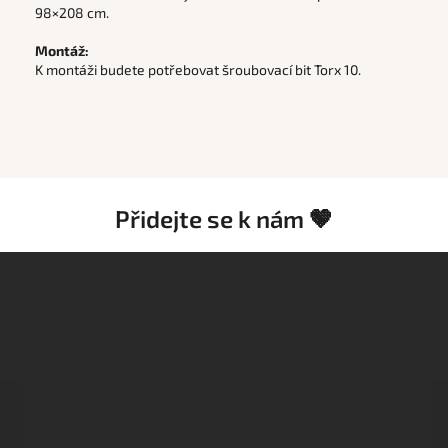
98×208 cm.
Montáž:
K montáži budete potřebovat šroubovací bit Torx 10.
Přidejte se k nám 🤎