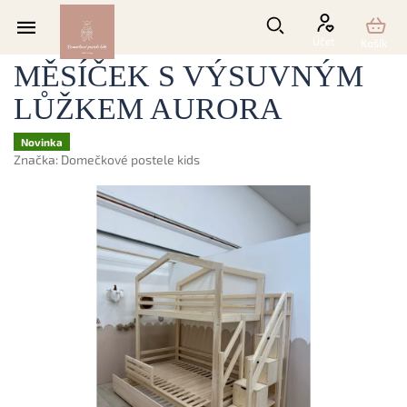
Přejít
na
PATROVÁ POSTÝLKA
obsah
MĚSÍČEK S VÝSUVNÝM
LŮŽKEM AURORA
Novinka
Značka:
Domečkové postele kids