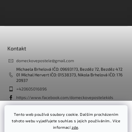
Z
á
p
a
Kontakt
t
í
domeckovepostele
@
gmail.com
Michaela Brhelová IČO: 09693173, Bezděz 72, Bezděz 472
01 Michal Hervert IČO: 01538373, Nikola Brhelová IČO: 176
20937
+420605016896
https://www.facebook.com/domeckovepostelekids
domeckove_postele_kids/
Tento web používá soubory cookie. Dalším procházením
tohoto webu vyjadřujete souhlas s jejich používáním.. Více
Facebook
informací
zde
.