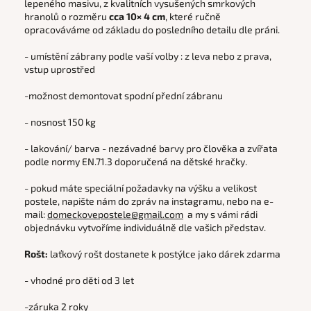
lepeného masivu,
z kvalitních vysušených smrkových
hranolů o rozměru
cca 10× 4 cm
, které ručně
opracováváme od základu do posledního detailu dle práni.
- umístění zábrany podle vaší volby : z leva nebo z prava,
vstup uprostřed
-možnost demontovat spodní přední zábranu
- nosnost 150 kg
- lakování/ barva - nezávadné barvy pro člověka a zvířata
podle normy EN.71.3 doporučená na dětské hračky.
- pokud máte speciální požadavky na výšku a velikost
postele, napište nám do zpráv na instagramu, nebo na e-
mail:
domeckovepostele@gmail.com
a my s vámi rádi
objednávku vytvoříme individuálně dle vašich představ.
Rošt:
laťkový rošt dostanete k postýlce jako dárek zdarma
- vhodné pro děti od 3 let
-záruka 2 roky