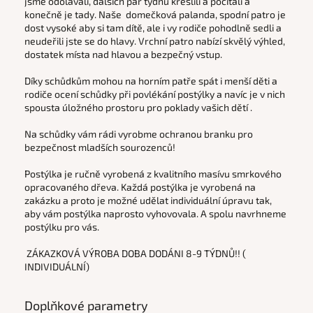
jsme odolávali, dalších pár týdnů kreslili a počítali a
konečně je tady. Naše domečková palanda, spodní patro je
dost vysoké aby si tam dítě, ale i vy rodiče pohodlně sedli a
neudeřili jste se do hlavy. Vrchní patro nabízí skvělý výhled,
dostatek místa nad hlavou a bezpečný vstup.
Díky schůdkům mohou na horním patře spát i menší děti a
rodiče ocení schůdky při povlékání postýlky a navíc je v nich
spousta úložného prostoru pro poklady vašich dětí
.
Na schůdky vám rádi vyrobme ochranou branku pro
bezpečnost mladších sourozenců!
Postýlka je ručně vyrobená z kvalitního masívu smrkového
opracovaného dřeva. Každá postýlka je vyrobená na
zakázku a proto je možné udělat individuální úpravu tak,
aby vám postýlka naprosto vyhovovala. A spolu navrhneme
postýlku pro vás.
ZÁKAZKOVÁ VÝROBA DOBA DODÁNI 8-9 TÝDNŮ!! (
INDIVIDUÁLNÍ)
Doplňkové parametry