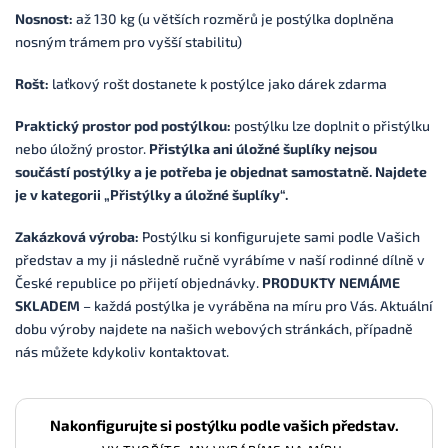
Nosnost:
až 130 kg (u větších rozměrů je postýlka doplněna
nosným trámem pro vyšší stabilitu)
Rošt:
laťkový rošt dostanete k postýlce jako dárek zdarma
Praktický prostor pod postýlkou:
postýlku lze doplnit o přistýlku
nebo úložný prostor.
Přistýlka ani úložné šuplíky nejsou
součástí postýlky a je potřeba je objednat samostatně. Najdete
je v kategorii „Přistýlky a úložné šuplíky“.
Zakázková výroba:
P
ostýlku si konfigurujete sami podle Vašich
představ a my ji následně ručně vyrábíme v naší rodinné dílně v
České republice po přijetí objednávky.
PRODUKTY NEMÁME
SKLADEM
– každá postýlka je vyráběna na míru pro Vás.
Aktuální
dobu výroby najdete na našich webových stránkách, případně
nás můžete kdykoliv kontaktovat.
Nakonfigurujte si postýlku podle vašich představ.