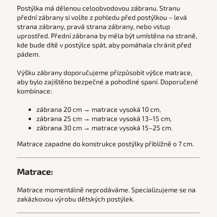
Postýlka má dělenou
celoobvodovou
zábranu.
Stranu
přední zábrany si volíte z pohledu před postýlkou – levá
strana zábrany, pravá strana zábrany, nebo vstup
uprostřed. Přední zábrana by měla být umístěna na straně,
kde bude dítě v postýlce spát, aby pomáhala chránit před
pádem.
Výšku zábrany doporučujeme přizpůsobit výšce matrace,
aby bylo zajištěno bezpečné a pohodlné spaní.
Doporučené
kombinace:
zábrana 20 cm → matrace vysoká 10 cm,
zábrana 25 cm → matrace vysoká 13–15 cm,
zábrana 30 cm → matrace vysoká 15–25 cm.
Matrace zapadne do konstrukce postýlky přibližně o 7 cm.
Matrace:
Matrace momentálně neprodáváme. Specializujeme se na
zakázkovou výrobu dětských postýlek.