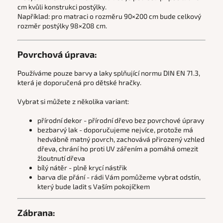
cm kvůli konstrukci postýlky.
Například: pro matraci o rozměru 90×200 cm bude celkový
rozměr postýlky 98×208 cm.
Povrchová úprava:
Používáme pouze barvy a laky splňující normu DIN EN 71.3,
která je doporučená pro dětské hračky.
Vybrat si můžete z několika variant:
přírodní dekor - přírodní dřevo bez povrchové úpravy
bezbarvý lak - doporučujeme nejvíce, protože
má
hedvábně matný povrch
, zachovává přirozený vzhled
dřeva, chrání ho proti UV zářením a
pomáhá omezit
žloutnutí dřeva
bílý nátěr - plně krycí nástřik
barva dle přání -
rádi Vám pomůžeme vybrat odstín,
který bude ladit s Vaším pokojíčkem
Zábrana: