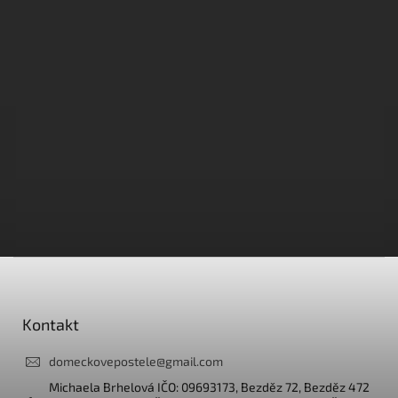
Z
á
p
a
Kontakt
t
í
domeckovepostele
@
gmail.com
Michaela Brhelová IČO: 09693173, Bezděz 72, Bezděz 472