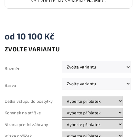
VY TVOŘÍTE, MY VYRÁBÍME NA MÍRU.
od
10 100 Kč
ZVOLTE VARIANTU
Měrná
cena:
Rozměr
Barva
Délka vstupu do postýlky
Komínek na stříške
Strana přední zábrany
Výška nožiček