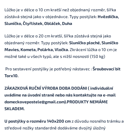
Lůžko je v délce o 10 cm kratší než objednaný rozměr, šířka
zůstává stejná jako v objednávce.
Typy postýlek:
Hvězdička,
Sluníčko, Čtyřlístek, Obláček, Duha
Lůžko je v délce o 20 cm kratší, šířka zůstává stejná jako
objednaný rozměr.
Typy postýlek:
Sluníčko ploché, Sluníčko
Mavies, Kometa, Polárka, Vločka.
Zkrácení lůžka o 10 cm je
možné také u všech typů, ale s nižší nosností (150 kg)
Pro sestavení postýlky je potřebný nástavec :
Šroubovací bit
Torx10.
ZÁKAZKOVÁ RUČNÍ VÝROBA DOBA DODÁNI ( individuální
uvádíme na úvodní straně nebo nás kontaktujte na e-mail
domeckovepostele@gmail.com).PRODUKTY NEMÁME
SKLADEM.
U postýlky o rozměru 140x200 cm
z důvodu nosného trámku a
středové nožky standardně dodáváme dvojitý úložný