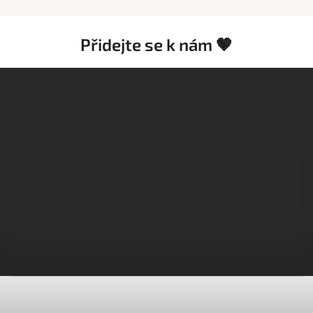
Přidejte se k nám 🤎
Z
á