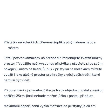
Přistýlka na kolečkách. Dřevěný šuplík s plným dnem nebo s
roštem.
Chtějí pozvat kamarády na přespání? Potřebujete zvětšit úložný
prostor ? Využijte naši výsuvnou přistýlku a ušetřete si ve svém
pokojíčku místo na hraní. Šuplík / přistýlku na kolečkách můžete
využít i jako úložný prostor pro hračky a věci vašich dětí, které
nemusí být vidět.
Při objednání výsuvného lůžka, je třeba objednat postel s výškou
nožiček 25cm, jinak nebude možné lůžko k posteli přidělat.
Maximální doporučená výška matrace do přistýlky je 20 cm.