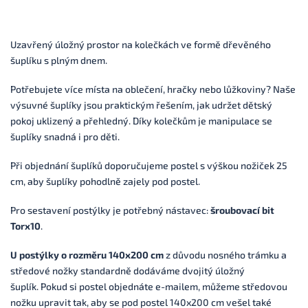
Uzavřený úložný prostor na kolečkách ve formě dřevěného
šuplíku s plným dnem.
Potřebujete více místa na oblečení, hračky nebo lůžkoviny? Naše
výsuvné šuplíky jsou praktickým řešením, jak udržet dětský
pokoj uklizený a přehledný. Díky kolečkům je manipulace se
šuplíky snadná i pro děti.
Při objednání šuplíků doporučujeme postel s výškou nožiček 25
cm, aby šuplíky pohodlně zajely pod postel.
Pro sestavení postýlky je potřebný nástavec:
šroubovací bit
Torx10
.
U postýlky o rozměru 140x200 cm
z důvodu nosného trámku a
středové nožky standardně dodáváme dvojitý úložný
šuplík.
Pokud si postel objednáte e-mailem, můžeme středovou
nožku upravit tak, aby se pod postel 140x200 cm vešel také