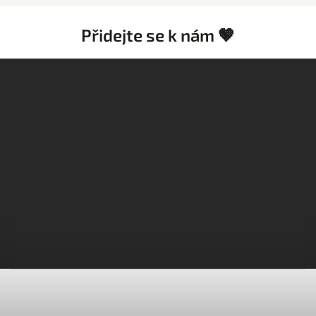
Přidejte se k nám 🤎
Z
á
p